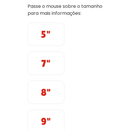
Passe o mouse sobre o tamanho
para mais informações:
5"
7"
8"
9"