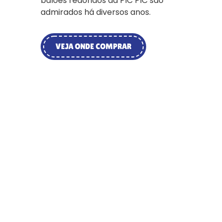
balões redondos da PIC PIC são
admirados há diversos anos.
VEJA ONDE COMPRAR