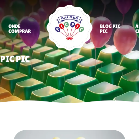
ONDE
BLOG PIC
Á
COMPRAR
PIC
C
PIC PIC