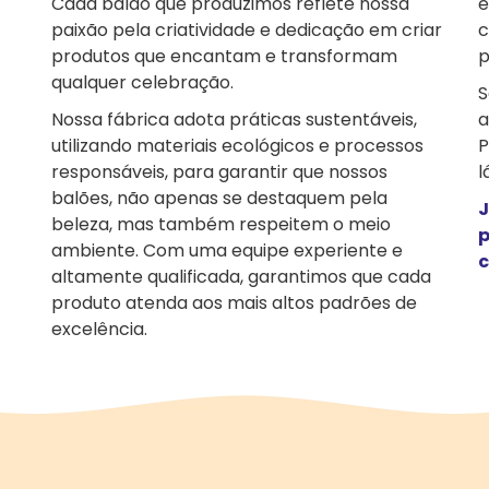
Cada balão que produzimos reflete nossa
e
paixão pela criatividade e dedicação em criar
c
produtos que encantam e transformam
p
qualquer celebração.
S
Nossa fábrica adota práticas sustentáveis,
a
utilizando materiais ecológicos e processos
P
responsáveis, para garantir que nossos
l
balões, não apenas se destaquem pela
J
beleza, mas também respeitem o meio
p
ambiente. Com uma equipe experiente e
c
altamente qualificada, garantimos que cada
produto atenda aos mais altos padrões de
excelência.