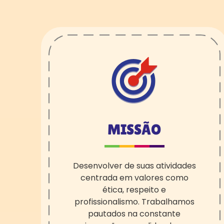
MISSÃO
D
esenvolv
er
de suas atividades
centrad
a
em valores como
ética, respeito e
profissionalismo.
Trabalhamos
pautados n
a constante